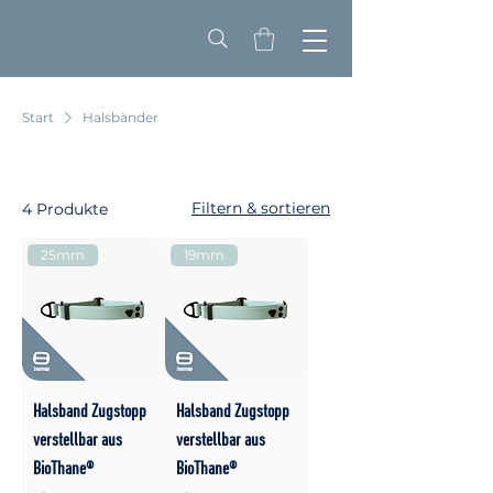
Start
Halsbänder
Filtern & sortieren
4 Produkte
25mm
19mm
Halsband Zugstopp
Halsband Zugstopp
verstellbar aus
verstellbar aus
BioThane®
BioThane®