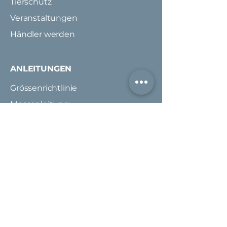
Tierschutz
Veranstaltungen
Händler werden
ANLEITUNGEN
Grössenrichtlinie
Messanleitung
Pflegeanleitung
KUNDENDIENST
FAQ
Versand & Rückgabe
Zahlung
AGB