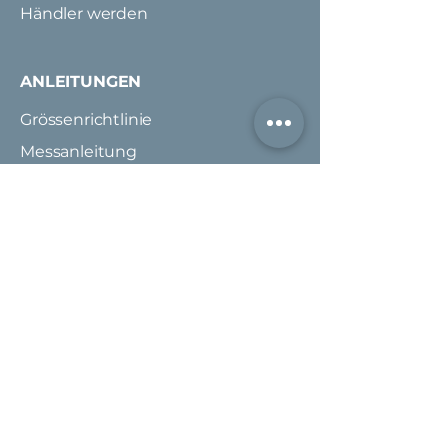
Händler werden
ANLEITUNGEN
Grössenrichtlinie
Messanleitung
Pflegeanleitung
KUNDENDIENST
FAQ
Versand & Rückgabe
Zahlung
AGB
Impressum