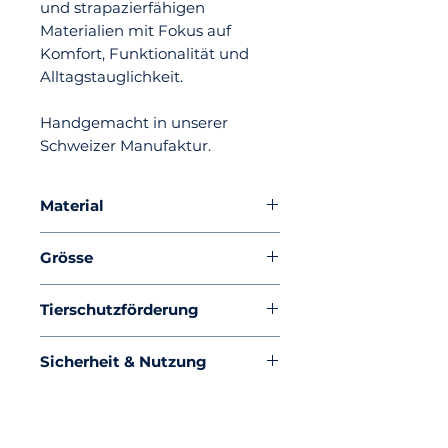
und strapazierfähigen
Materialien mit Fokus auf
Komfort, Funktionalität und
Alltagstauglichkeit.
Handgemacht in unserer
Schweizer Manufaktur.
Material
BioThane®-Gurtband
Grösse
19mm, Stahl mit Zinklegierung,
Aluminium
Länge verstellbar zwischen 80
Tierschutzförderung
bis 120 cm mit Schlaufe.
Mit jedem verkauften Produkt
Sicherheit & Nutzung
spenden wir 1 CHF an den
Zürcher Tierschutz.
Dieses Produkt ist für den
üblichen Gebrauch im
Hundebereich konzipiert. Nicht