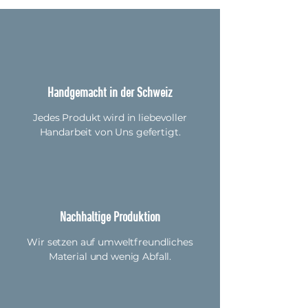
für sicherheitskritische
Anwendungen oder extreme
Zugbelastungen geeignet.
Karabiner, Material und
Verbindungen sollten
regelmässig auf festen Sitz,
Handgemacht in der Schweiz
Verschleiss und
Beschädigungen überprüft
Jedes Produkt wird in liebevoller
werden.
Handarbeit von Uns gefertigt.
Die tatsächliche Belastbarkeit
hängt von Grösse, Kraft,
Verhalten des Hundes sowie der
Nutzung ab.
Nachhaltige Produktion
Wir setzen auf umweltfreundliches
Material und wenig Abfall.