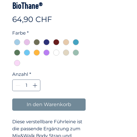
BioThane®
Preis
64,90 CHF
Farbe
*
Anzahl
*
In den Warenkorb
Diese verstellbare Führleine ist
die passende Ergänzung zum
Mix&Walk Body Strap und